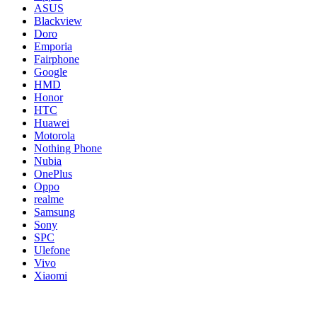
ASUS
Blackview
Doro
Emporia
Fairphone
Google
HMD
Honor
HTC
Huawei
Motorola
Nothing Phone
Nubia
OnePlus
Oppo
realme
Samsung
Sony
SPC
Ulefone
Vivo
Xiaomi