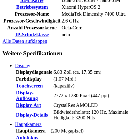
SIM-Karte
Dual-SIM, eSIM + nano-SIM
Betriebssystem
Xiaomi HyperOS 2
Prozessor-Name
MediaTek Dimensity 7400 Ultra
Prozessor-Geschwindigkeit
2,6 GHz
Anzahl Prozessorkerne
Octa-Core
IP-Schutzklasse
nein
Alle Daten
aufklappen
Weitere Spezifikationen
Display
Displaydiagonale
6.83 Zoll (ca. 17,35 cm)
Farbdisplay
(1,07 Mrd.)
Touchscreen
(kapazitiv)
Display-
2772 x 1280 Pixel (447 ppi)
Auflösung
Display-Art
CrystalRes AMOLED
Bildwiederholrate: 120 Hz, Maximale
Display-Details
Helligkeit: 3200 Nits
Hauptkamera
Hauptkamera
(200 Megapixel)
Autofokus