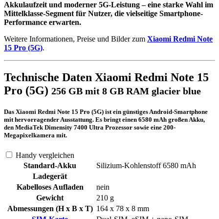
Akkulaufzeit und moderner 5G-Leistung – eine starke Wahl im
Mittelklasse-Segment für Nutzer, die vielseitige Smartphone-
Performance erwarten.
Weitere Informationen, Preise und Bilder zum
Xiaomi Redmi Note
15 Pro (5G)
.
Technische Daten Xiaomi Redmi Note 15
Pro (5G)
256 GB mit 8 GB RAM glacier blue
Das Xiaomi Redmi Note 15 Pro (5G) ist ein günstiges Android-Smartphone
mit hervorragender Ausstattung. Es bringt einen 6580 mAh großen Akku,
den MediaTek Dimensity 7400 Ultra Prozessor sowie eine 200-
Megapixelkamera mit.
Handy vergleichen
Standard-Akku
Silizium-Kohlenstoff 6580 mAh
Ladegerät
Kabelloses Aufladen
nein
Gewicht
210 g
Abmessungen (H x B x T)
164 x 78 x 8 mm