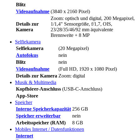
Blitz
Videoaufnahme
(3840 x 2160 Pixel)
Zoom: optisch und digital, 200 Megapixel,
Details zur
1/1,4" Sensorgröße, f/1,7, OIS,
Kamera
23/28/35/46/92 mm äquivalente
Brennweite + 8 MP
Selfiekamera
Selfiekamera
(20 Megapixel)
Autofokus
nein
Blitz
nein
Videoaufnahme
(Full HD, 1920 x 1080 Pixel)
Details zur Kamera
Zoom: digital
Musik & Multimedia
Kopfhörer-Anschluss
(USB-C-Anschluss)
App-Store
Speicher
Interne Speicherkapazität
256 GB
Speicher erweiterbar
nein
Arbeitsspeicher (RAM)
8 GB
Mobiles Internet / Datenfunktionen
Internet