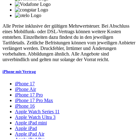
Alle Preise inklusive der gültigen Mehrwertsteuer. Bei Abschluss
eines Mobilfunk- oder DSL-Vertrags können weitere Kosten
entstehen. Einzelheiten dazu findest du in den jeweiligen
Tarifdetails. Zeitliche Befristungen können vom jeweiligen Anbieter
verlängert werden. Druckfehler, Irrtümer und Änderungen
vorbehalten. Abbildungen ähnlich. Alle Angebote sind
unverbindlich und gelten nur solange der Vorrat reicht.
iPhone mit Vertrag
iPhone 17
iPhone Air
iPhone 17 Pro
iPhone 17 Pro Max
iPhone 16
Apple Watch Series 11
Apple Watch Ultra 3
Apple iPad mini
Apple iPad
Apple iPad Air