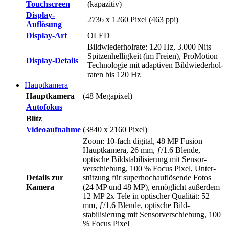
Touchscreen
(kapazitiv)
Display-
2736 x 1260 Pixel (463 ppi)
Auflösung
Display-Art
OLED
Bildwiederholrate: 120 Hz, 3.000 Nits
Spitzen­helligkeit (im Freien), ProMotion
Display-Details
Techno­lo­gie mit adaptiven Bildwiederhol­
raten bis 120 Hz
Hauptkamera
Hauptkamera
(48 Megapixel)
Autofokus
Blitz
Videoaufnahme
(3840 x 2160 Pixel)
Zoom: 10-fach digital, 48 MP Fusion
Haupt­kamera, 26 mm, ƒ/1.6 Blende,
optische Bild­stabilisierung mit Sensor­
verschiebung, 100 % Focus Pixel, Unter­
Details zur
stüt­zung für super­hochauflösende Fotos
Kamera
(24 MP und 48 MP), ermög­licht außer­dem
12 MP 2x Tele in optischer Qualität: 52
mm, ƒ/1.6 Blende, optische Bild­
stabilisierung mit Sensor­verschiebung, 100
% Focus Pixel