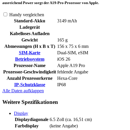
ausreichend Power sorgt der A19-Pro-Prozessor von Apple.
Handy vergleichen
Standard-Akku
3149 mAh
Ladegerät
Kabelloses Aufladen
Gewicht
165 g
Abmessungen (H x B x T)
156 x 75 x 6 mm
SIM-Karte
Dual-SIM, eSIM
Betriebssystem
iOS 26
Prozessor-Name
Apple A19 Pro
Prozessor-Geschwindigkeit
fehlende Angabe
Anzahl Prozessorkerne
Hexa-Core
IP-Schutzklasse
IP68
Alle Daten
aufklappen
Weitere Spezifikationen
Display
Displaydiagonale
6.5 Zoll (ca. 16,51 cm)
Farbdisplay
(keine Angabe)