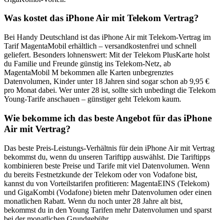
Was kostet das iPhone Air mit Telekom Vertrag?
Bei Handy Deutschland ist das iPhone Air mit Telekom-Vertrag im
Tarif MagentaMobil erhältlich – versandkostenfrei und schnell
geliefert. Besonders lohnenswert: Mit der Telekom PlusKarte holst
du Familie und Freunde günstig ins Telekom-Netz, ab
MagentaMobil M bekommen alle Karten unbegrenztes
Datenvolumen, Kinder unter 18 Jahren sind sogar schon ab 9,95 €
pro Monat dabei. Wer unter 28 ist, sollte sich unbedingt die Telekom
Young-Tarife anschauen – günstiger geht Telekom kaum.
Wie bekomme ich das beste Angebot für das iPhone
Air mit Vertrag?
Das beste Preis-Leistungs-Verhältnis für dein iPhone Air mit Vertrag
bekommst du, wenn du unseren Tariftipp auswählst. Die Tariftipps
kombinieren beste Preise und Tarife mit viel Datenvolumen. Wenn
du bereits Festnetzkunde der Telekom oder von Vodafone bist,
kannst du von Vorteilstarifen profitieren: MagentaEINS (Telekom)
und GigaKombi (Vodafone) bieten mehr Datenvolumen oder einen
monatlichen Rabatt. Wenn du noch unter 28 Jahre alt bist,
bekommst du in den Young Tarifen mehr Datenvolumen und sparst
bei der monatlichen Grundgebühr.