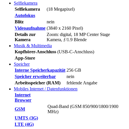
Selfiekamera
Selfiekamera
(18 Megapixel)
Autofokus
Blitz
nein
Videoaufnahme
(3840 x 2160 Pixel)
Details zur
Zoom: digital, 18 MP Center Stage
Kamera
Kamera, ƒ/1.9 Blende
Musik & Multimedia
Kopfhörer-Anschluss
(USB-C-Anschluss)
App-Store
Speicher
Interne Speicherkapazität
256 GB
Speicher erweiterbar
nein
Arbeitsspeicher (RAM)
fehlende Angabe
Mobiles Internet / Datenfunktionen
Internet
Browser
Quad-Band (GSM 850/900/1800/1900
GSM
MHz)
UMTS (3G)
LTE (4G)