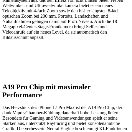
Kamerasystem aus, das den Effekt von acht Linsen bietet. Neben
Weitwinkel- und Ultraweitwinkelkamera bietet es ein neues
Teleobjektiv mit 4-fach Zoom sowie den bisher längsten 8-fach
optischen Zoom bei 200 mm. Porträts, Landschaften und
Nahaufnahmen gelingen damit auf Profi-Niveau. Auch die 18-
Megapixel-Center-Stage-Frontkamera bringt Selfies und
Videoanrufe auf ein neues Level, da sie automatisch den
Bildausschnitt anpasst.
A19 Pro Chip mit maximaler
Performance
Das Herzstück des iPhone 17 Pro Max ist der A19 Pro Chip, der
dank Vapor-Chamber-Kühlung dauerhaft hohe Leistung liefert.
Besonders für Gaming und Videoanwendungen spielt er seine
Stärken aus, unterstützt Raytracing und bietet konsolenähnliche
Grafik. Die verbesserte Neural Engine beschleunigt KI-Funktionen