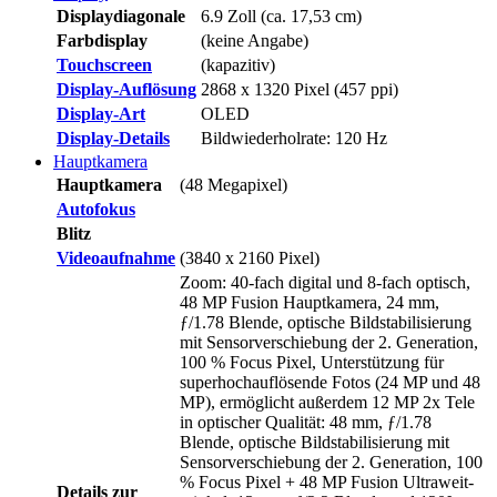
Displaydiagonale
6.9 Zoll (ca. 17,53 cm)
Farbdisplay
(keine Angabe)
Touchscreen
(kapazitiv)
Display-Auflösung
2868 x 1320 Pixel (457 ppi)
Display-Art
OLED
Display-Details
Bildwiederholrate: 120 Hz
Hauptkamera
Hauptkamera
(48 Megapixel)
Autofokus
Blitz
Videoaufnahme
(3840 x 2160 Pixel)
Zoom: 40-fach digital und 8-fach optisch,
48 MP Fusion Haupt­kamera, 24 mm,
ƒ/1.78 Blende, optische Bild­stabilisierung
mit Sensor­verschiebung der 2. Gene­ra­tion,
100 % Focus Pixel, Unter­stüt­zung für
super­hoch­auflösende Fotos (24 MP und 48
MP), ermög­licht außer­dem 12 MP 2x Tele
in optischer Qualität: 48 mm, ƒ/1.78
Blende, optische Bild­stabilisierung mit
Sensor­verschiebung der 2. Gene­ra­tion, 100
% Focus Pixel + 48 MP Fusion Ultra­weit­
Details zur