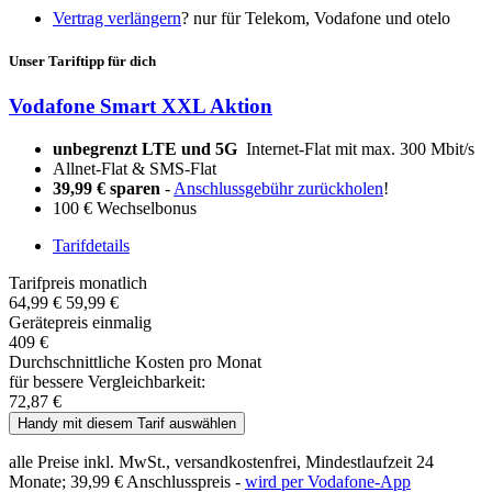
Vertrag verlängern
?
nur für Telekom, Vodafone und otelo
Unser Tariftipp für dich
Vodafone Smart XXL Aktion
unbegrenzt LTE und 5G
Internet-Flat mit max. 300 Mbit/s
Allnet-Flat & SMS-Flat
39,99 € sparen
-
Anschlussgebühr zurückholen
!
100 € Wechselbonus
Tarifdetails
Tarifpreis monatlich
64,99 €
59,99 €
Gerätepreis einmalig
409 €
Durchschnittliche Kosten pro Monat
für bessere Vergleichbarkeit:
72,87 €
Handy mit diesem Tarif auswählen
alle Preise inkl. MwSt., versandkostenfrei, Mindestlaufzeit 24
Monate;
39,99 €
Anschlusspreis -
wird per Vodafone-App