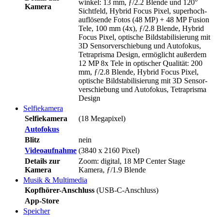
winkel: 13 mm, ƒ/2.2 Blende und 120°
Kamera
Sichtfeld, Hybrid Focus Pixel, superhoch­
auflösende Fotos (48 MP) + 48 MP Fusion
Tele, 100 mm (4x), ƒ/2.8 Blende, Hybrid
Focus Pixel, optische Bild­stabilisierung mit
3D Sensor­verschiebung und Auto­fokus,
Tetraprisma Design, ermög­licht außer­dem
12 MP 8x Tele in optischer Qualität: 200
mm, ƒ/2.8 Blende, Hybrid Focus Pixel,
optische Bild­stabilisierung mit 3D Sensor­
verschiebung und Auto­fokus, Tetraprisma
Design
Selfiekamera
Selfiekamera
(18 Megapixel)
Autofokus
Blitz
nein
Videoaufnahme
(3840 x 2160 Pixel)
Details zur
Zoom: digital, 18 MP Center Stage
Kamera
Kamera, ƒ/1.9 Blende
Musik & Multimedia
Kopfhörer-Anschluss
(USB-C-Anschluss)
App-Store
Speicher