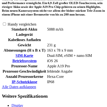
und Performance ermöglicht. Ein 6,9 Zoll großer OLED-Touchscreen, sein
riesiger Akku sowie der Apple A19 Pro Chip gehören zu seinen Highlights.
Beim neuen Kamerasystem sticht vor allem der bisher stärkste Tele-Zoom in
einem iPhone mit einer Brennweite von bis zu 200 mm heraus.
Handy vergleichen
Standard-Akku
5088 mAh
Ladegerät
Kabelloses Aufladen
Gewicht
231 g
Abmessungen (H x B x T)
163 x 78 x 9 mm
SIM-Karte
Dual-SIM, eSIM + nano-SIM
Betriebssystem
iOS 26
Prozessor-Name
Apple A19 Pro
Prozessor-Geschwindigkeit
fehlende Angabe
Anzahl Prozessorkerne
Hexa-Core
IP-Schutzklasse
IP68
Alle Daten
aufklappen
Weitere Spezifikationen
Display