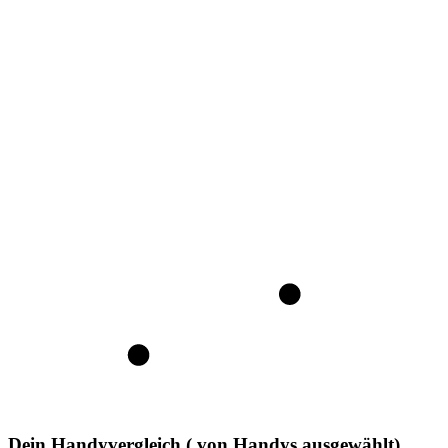
Dein Handyvergleich
(
von
Handys ausgewählt)