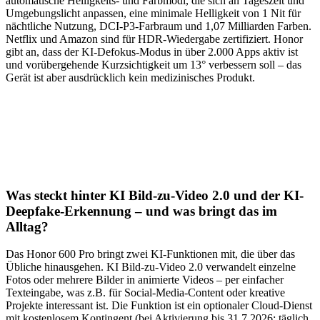
automatische Helligkeits- und Farbmodi, die sich an Tageszeit und
Umgebungslicht anpassen, eine minimale Helligkeit von 1 Nit für
nächtliche Nutzung, DCI-P3-Farbraum und 1,07 Milliarden Farben.
Netflix und Amazon sind für HDR-Wiedergabe zertifiziert. Honor
gibt an, dass der KI-Defokus-Modus in über 2.000 Apps aktiv ist
und vorübergehende Kurzsichtigkeit um 13° verbessern soll – das
Gerät ist aber ausdrücklich kein medizinisches Produkt.
Was steckt hinter KI Bild-zu-Video 2.0 und der KI-
Deepfake-Erkennung – und was bringt das im
Alltag?
Das Honor 600 Pro bringt zwei KI-Funktionen mit, die über das
Übliche hinausgehen. KI Bild-zu-Video 2.0 verwandelt einzelne
Fotos oder mehrere Bilder in animierte Videos – per einfacher
Texteingabe, was z.B. für Social-Media-Content oder kreative
Projekte interessant ist. Die Funktion ist ein optionaler Cloud-Dienst
mit kostenlosem Kontingent (bei Aktivierung bis 31.7.2026: täglich