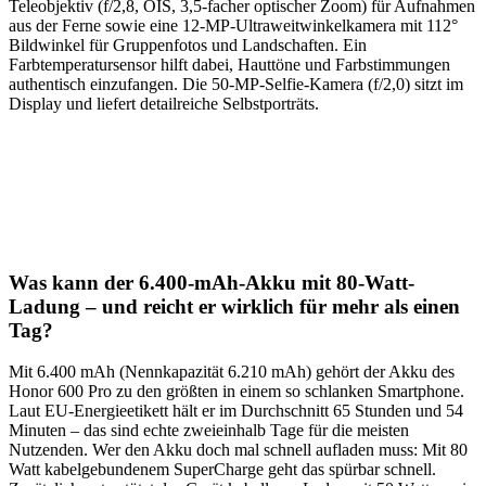
Teleobjektiv (f/2,8, OIS, 3,5-facher optischer Zoom) für Aufnahmen
aus der Ferne sowie eine 12-MP-Ultraweitwinkelkamera mit 112°
Bildwinkel für Gruppenfotos und Landschaften. Ein
Farbtemperatursensor hilft dabei, Hauttöne und Farbstimmungen
authentisch einzufangen. Die 50-MP-Selfie-Kamera (f/2,0) sitzt im
Display und liefert detailreiche Selbstporträts.
Was kann der 6.400-mAh-Akku mit 80-Watt-
Ladung – und reicht er wirklich für mehr als einen
Tag?
Mit 6.400 mAh (Nennkapazität 6.210 mAh) gehört der Akku des
Honor 600 Pro zu den größten in einem so schlanken Smartphone.
Laut EU-Energieetikett hält er im Durchschnitt 65 Stunden und 54
Minuten – das sind echte zweieinhalb Tage für die meisten
Nutzenden. Wer den Akku doch mal schnell aufladen muss: Mit 80
Watt kabelgebundenem SuperCharge geht das spürbar schnell.