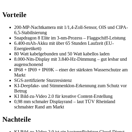
Vorteile
200-MP-Nachtkamera mit 1/1,4-Zoll-Sensor, OIS und CIPA-
6,5-Stabilisierung
Snapdragon 8 Elite im 3-nm-Prozess – Flaggschiff-Leistung
6.400-mAh-Akku mit über 65 Stunden Laufzeit (EU-
Energieetikett)
80 Watt kabelgebunden und 50 Watt kabellos laden
8.000-Nits-Display mit 3.840-Hz-Dimmung – gut lesbar und
augenschonend
IP68 + IP69 + IP69K – einer der stärksten Wasserschutze am
Markt
SGS-zertifizierte Sturzresistenz
KI-Deepfake- und Stimmenklon-Erkennung zum Schutz vor
Betrug
KI Bild-zu-Video 2.0 für kreative Content-Erstellung
0,98 mm schmaler Displayrand – laut TÜV Rheinland
schmalster Rand am Markt
Nachteile
KI Bild-zu-Video 2.0 ist ein kostenpflichtiger Cloud-Dienst