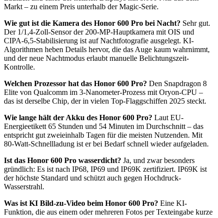
Markt – zu einem Preis unterhalb der Magic-Serie.
Wie gut ist die Kamera des Honor 600 Pro bei Nacht?
Sehr gut.
Der 1/1,4-Zoll-Sensor der 200-MP-Hauptkamera mit OIS und
CIPA-6,5-Stabilisierung ist auf Nachtfotografie ausgelegt. KI-
Algorithmen heben Details hervor, die das Auge kaum wahrnimmt,
und der neue Nachtmodus erlaubt manuelle Belichtungszeit-
Kontrolle.
Welchen Prozessor hat das Honor 600 Pro?
Den Snapdragon 8
Elite von Qualcomm im 3-Nanometer-Prozess mit Oryon-CPU –
das ist derselbe Chip, der in vielen Top-Flaggschiffen 2025 steckt.
Wie lange hält der Akku des Honor 600 Pro?
Laut EU-
Energieetikett 65 Stunden und 54 Minuten im Durchschnitt – das
entspricht gut zweieinhalb Tagen für die meisten Nutzenden. Mit
80-Watt-Schnellladung ist er bei Bedarf schnell wieder aufgeladen.
Ist das Honor 600 Pro wasserdicht?
Ja, und zwar besonders
gründlich: Es ist nach IP68, IP69 und IP69K zertifiziert. IP69K ist
der höchste Standard und schützt auch gegen Hochdruck-
Wasserstrahl.
Was ist KI Bild-zu-Video beim Honor 600 Pro?
Eine KI-
Funktion, die aus einem oder mehreren Fotos per Texteingabe kurze