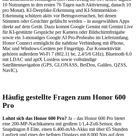
10 Nutzungen in den ersten 76 Tagen nach Aktivierung, danach 10
pro Monat). KI-Deepfake-Erkennung und KI-Stimmenklon-
Erkennung schützen aktiv vor Betrugsversuchen, bei denen
Stimmen oder Gesichter gefälscht werden – in ausgewählten Apps
direkt auf dem Gerät. Dazu kommt Google Gemini mit Gemini Live
für KI-gestützte Gespräche per Kamera oder Bildschirmfreigabe
sowie ein 3-monatiges Google AI Pro-Probeabo im Lieferumfang.
Honor Connect ermöglicht die nahtlose Verbindung mit iPhone,
Mac und Windows-Geräten per Fingertipp. Zur Konnektivität
gehören außerdem Wi-Fi 7 (802.11 be, 2,4/5/6 GHz), Bluetooth 6.0
mit LDAC und aptX Lossless sowie vollständige
Satellitennavigation (GPS, GLONASS, BeiDou, Galileo, QZSS,
NavIC).
Häufig gestellte Fragen zum Honor 600
Pro
Lohnt sich das Honor 600 Pro?
Ja – das Honor 600 Pro bietet
eine 200-MP-Nachtkamera mit großem 1/1,4-Zoll-Sensor, den
Snapdragon 8 Elite, einen 6.400-mAh-Akku mit über 65 Stunden
Laufzeit und eines der hellsten Displays mit 8.000 Nits auf dem