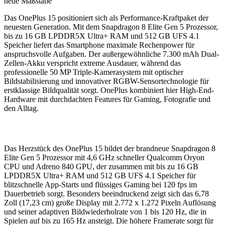
Das OnePlus 15 positioniert sich als Performance-Kraftpaket der
neuesten Generation. Mit dem Snapdragon 8 Elite Gen 5 Prozessor,
bis zu 16 GB LPDDR5X Ultra+ RAM und 512 GB UFS 4.1
Speicher liefert das Smartphone maximale Rechenpower für
anspruchsvolle Aufgaben. Der außergewöhnliche 7.300 mAh Dual-
Zellen-Akku verspricht extreme Ausdauer, während das
professionelle 50 MP Triple-Kamerasystem mit optischer
Bildstabilisierung und innovativer RGBW-Sensortechnologie für
erstklassige Bildqualität sorgt. OnePlus kombiniert hier High-End-
Hardware mit durchdachten Features für Gaming, Fotografie und
den Alltag.
Das Herzstück des OnePlus 15 bildet der brandneue Snapdragon 8
Elite Gen 5 Prozessor mit 4,6 GHz schneller Qualcomm Oryon
CPU und Adreno 840 GPU, der zusammen mit bis zu 16 GB
LPDDR5X Ultra+ RAM und 512 GB UFS 4.1 Speicher für
blitzschnelle App-Starts und flüssiges Gaming bei 120 fps im
Dauerbetrieb sorgt. Besonders beeindruckend zeigt sich das 6,78
Zoll (17,23 cm) große Display mit 2.772 x 1.272 Pixeln Auflösung
und seiner adaptiven Bildwiederholrate von 1 bis 120 Hz, die in
Spielen auf bis zu 165 Hz ansteigt. Die höhere Framerate sorgt für