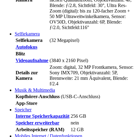
Blende: ƒ/2.8, Sichtfeld: 30°, Ultra Res-
Zoom (digital): bis zu 120-facher Zoom +
50 MP Ultraweitwinkelkamera, Sensor:
OV50D, Objektivanzahl: 6P, Blende:
ƒ/2.0, Sichtfeld:116°
Selfiekamera
Selfiekamera
(32 Megapixel)
Autofokus
Blitz
Videoaufnahme
(3840 x 2160 Pixel)
Zoom: digital, 32 MP Frontkamera, Sensor:
Details zur
Sony IMX709, Objektivanzahl: 5P,
Kamera
Brennweite: 21 mm Äquivalent, Blende:
f/2.4
Musik & Multimedia
Kopfhörer-Anschluss
(USB-C-Anschluss)
App-Store
Speicher
Interne Speicherkapazität
256 GB
Speicher erweiterbar
nein
Arbeitsspeicher (RAM)
12 GB
Mobiles Internet / Datenfunktionen