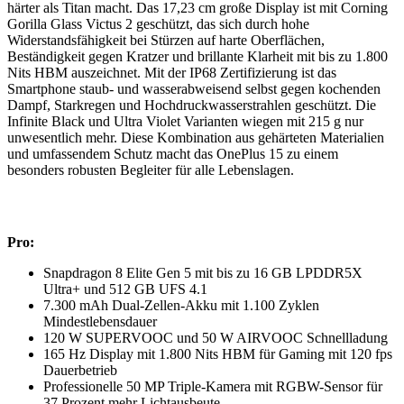
härter als Titan macht. Das 17,23 cm große Display ist mit Corning
Gorilla Glass Victus 2 geschützt, das sich durch hohe
Widerstandsfähigkeit bei Stürzen auf harte Oberflächen,
Beständigkeit gegen Kratzer und brillante Klarheit mit bis zu 1.800
Nits HBM auszeichnet. Mit der IP68 Zertifizierung ist das
Smartphone staub- und wasserabweisend selbst gegen kochenden
Dampf, Starkregen und Hochdruckwasserstrahlen geschützt. Die
Infinite Black und Ultra Violet Varianten wiegen mit 215 g nur
unwesentlich mehr. Diese Kombination aus gehärteten Materialien
und umfassendem Schutz macht das OnePlus 15 zu einem
besonders robusten Begleiter für alle Lebenslagen.
Pro:
Snapdragon 8 Elite Gen 5 mit bis zu 16 GB LPDDR5X
Ultra+ und 512 GB UFS 4.1
7.300 mAh Dual-Zellen-Akku mit 1.100 Zyklen
Mindestlebensdauer
120 W SUPERVOOC und 50 W AIRVOOC Schnellladung
165 Hz Display mit 1.800 Nits HBM für Gaming mit 120 fps
Dauerbetrieb
Professionelle 50 MP Triple-Kamera mit RGBW-Sensor für
37 Prozent mehr Lichtausbeute