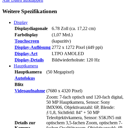
Alle Daten
aufklappen
Weitere Spezifikationen
Display
Displaydiagonale
6.78 Zoll (ca. 17,22 cm)
Farbdisplay
(1,07 Mrd.)
Touchscreen
(kapazitiv)
Display-Auflösung
2772 x 1272 Pixel (449 ppi)
Display-Art
LTPO AMOLED
Display-Details
Bildwiederholrate: 120 Hz
Hauptkamera
Hauptkamera
(50 Megapixel)
Autofokus
Blitz
Videoaufnahme
(7680 x 4320 Pixel)
Zoom: 7-fach optisch und 120-fach digital,
50 MP Hauptkamera, Sensor: Sony
IMX906, Objektivanzahl: 6P, Blende:
ƒ/1,8, Sichtfeld: 84° + 50 MP
Teleobjektivkamera, Sensor: S5KJN5 mit
Details zur
optischem 3,5-fachen Zoom, optischem 7-
Kamera
fachen Qualitätszoom, Objektivanzahl: 4P,