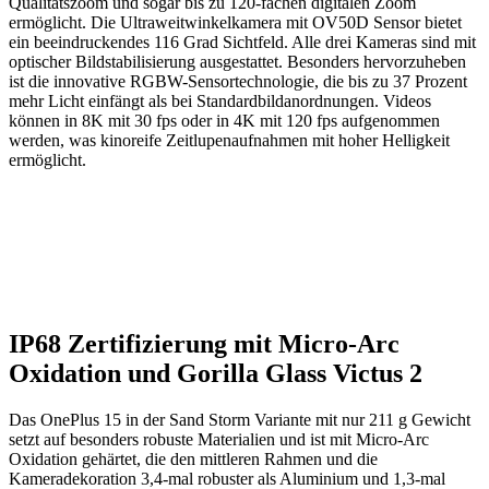
Qualitätszoom und sogar bis zu 120-fachen digitalen Zoom
ermöglicht. Die Ultraweitwinkelkamera mit OV50D Sensor bietet
ein beeindruckendes 116 Grad Sichtfeld. Alle drei Kameras sind mit
optischer Bildstabilisierung ausgestattet. Besonders hervorzuheben
ist die innovative RGBW-Sensortechnologie, die bis zu 37 Prozent
mehr Licht einfängt als bei Standardbildanordnungen. Videos
können in 8K mit 30 fps oder in 4K mit 120 fps aufgenommen
werden, was kinoreife Zeitlupenaufnahmen mit hoher Helligkeit
ermöglicht.
IP68 Zertifizierung mit Micro-Arc
Oxidation und Gorilla Glass Victus 2
Das OnePlus 15 in der Sand Storm Variante mit nur 211 g Gewicht
setzt auf besonders robuste Materialien und ist mit Micro-Arc
Oxidation gehärtet, die den mittleren Rahmen und die
Kameradekoration 3,4-mal robuster als Aluminium und 1,3-mal