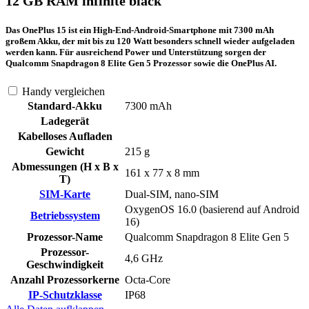
12 GB RAM infinite black
Das OnePlus 15 ist ein High-End-Android-Smartphone mit 7300 mAh
großem Akku, der mit bis zu 120 Watt besonders schnell wieder aufgeladen
werden kann. Für ausreichend Power und Unterstützung sorgen der
Qualcomm Snapdragon 8 Elite Gen 5 Prozessor sowie die OnePlus AI.
Handy vergleichen
Standard-Akku
7300 mAh
Ladegerät
Kabelloses Aufladen
Gewicht
215 g
Abmessungen (H x B x
161 x 77 x 8 mm
T)
SIM-Karte
Dual-SIM, nano-SIM
OxygenOS 16.0 (basierend auf Android
Betriebssystem
16)
Prozessor-Name
Qualcomm Snapdragon 8 Elite Gen 5
Prozessor-
4,6 GHz
Geschwindigkeit
Anzahl Prozessorkerne
Octa-Core
IP-Schutzklasse
IP68