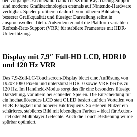
der Vorgänger-Architektur. Dank DLSS und Ray-Tracing-Support
sind moderne Grafiktechnologien erstmals auf Nintendo-Hardware
verfügbar. Spieler profitieren dadurch von höheren Bildraten,
besserer Grafikqualität und flüssiger Darstellung selbst in
anspruchsvollen Titeln. Außerdem erlaubt die Plattform variablen
Refresh-Rate-Support (VRR) für stabilere Framerates mit HDR-
Unterstützung.
Display mit 7,9″ Full-HD LCD, HDR10
und 120 Hz VRR
Das 7,9-Zoll-LC-Touchscreen-Display bietet eine Auflösung von
1920×1080 Pixeln und unterstützt HDR10 sowie VRR bei bis zu
120 Hz. Im Handheld-Modus sorgt das für eine besonders flüssige
Darstellung, vor allem bei schnellen Spielen. Die Entscheidung für
ein hochauflösendes LCD statt OLED basiert auf den Vorteilen von
HDR-Fähigkeit und höherer Bildfrequenz. So erleben Nutzer ein
schärferes, stabileres Bild mit lebendigen Farben – ideal für Action-
Titel oder Multiplayer-Gefechte. Auch die Touch-Bedienung wurde
spürbar optimiert.