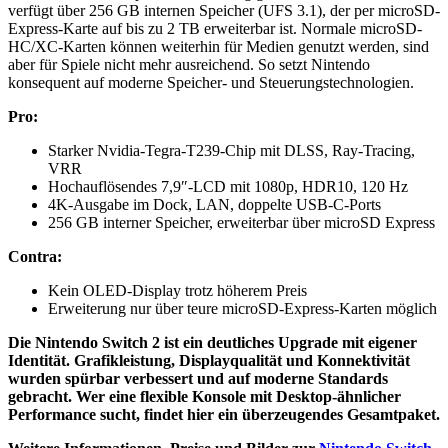
verfügt über 256 GB internen Speicher (UFS 3.1), der per microSD-
Express-Karte auf bis zu 2 TB erweiterbar ist. Normale microSD-
HC/XC-Karten können weiterhin für Medien genutzt werden, sind
aber für Spiele nicht mehr ausreichend. So setzt Nintendo
konsequent auf moderne Speicher- und Steuerungstechnologien.
Pro:
Starker Nvidia-Tegra-T239-Chip mit DLSS, Ray-Tracing,
VRR
Hochauflösendes 7,9″-LCD mit 1080p, HDR10, 120 Hz
4K-Ausgabe im Dock, LAN, doppelte USB-C-Ports
256 GB interner Speicher, erweiterbar über microSD Express
Contra:
Kein OLED-Display trotz höherem Preis
Erweiterung nur über teure microSD-Express-Karten möglich
Die Nintendo Switch 2 ist ein deutliches Upgrade mit eigener
Identität. Grafikleistung, Displayqualität und Konnektivität
wurden spürbar verbessert und auf moderne Standards
gebracht. Wer eine flexible Konsole mit Desktop-ähnlicher
Performance sucht, findet hier ein überzeugendes Gesamtpaket.