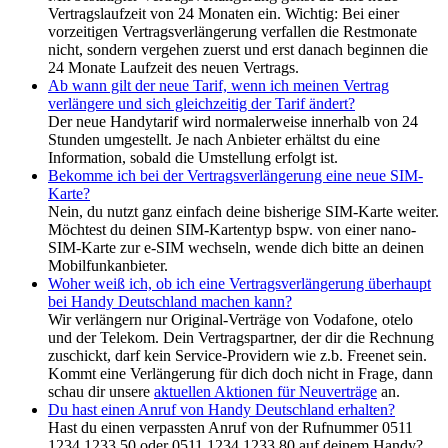
Vertragslaufzeit von 24 Monaten ein. Wichtig: Bei einer
vorzeitigen Vertragsverlängerung verfallen die Restmonate
nicht, sondern vergehen zuerst und erst danach beginnen die
24 Monate Laufzeit des neuen Vertrags.
Ab wann gilt der neue Tarif, wenn ich meinen Vertrag
verlängere und sich gleichzeitig der Tarif ändert?
Der neue Handytarif wird normalerweise innerhalb von 24
Stunden umgestellt. Je nach Anbieter erhältst du eine
Information, sobald die Umstellung erfolgt ist.
Bekomme ich bei der Vertragsverlängerung eine neue SIM-
Karte?
Nein, du nutzt ganz einfach deine bisherige SIM-Karte weiter.
Möchtest du deinen SIM-Kartentyp bspw. von einer nano-
SIM-Karte zur e-SIM wechseln, wende dich bitte an deinen
Mobilfunkanbieter.
Woher weiß ich, ob ich eine Vertragsverlängerung überhaupt
bei Handy Deutschland machen kann?
Wir verlängern nur Original-Verträge von Vodafone, otelo
und der Telekom. Dein Vertragspartner, der dir die Rechnung
zuschickt, darf kein Service-Providern wie z.b. Freenet sein.
Kommt eine Verlängerung für dich doch nicht in Frage, dann
schau dir unsere
aktuellen Aktionen für Neuverträge
an.
Du hast einen Anruf von Handy Deutschland erhalten?
Hast du einen verpassten Anruf von der Rufnummer 0511
1234 1233 50 oder 0511 1234 1233 80 auf deinem Handy?