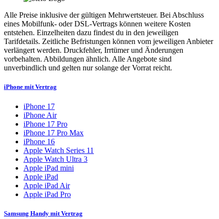
Alle Preise inklusive der gültigen Mehrwertsteuer. Bei Abschluss
eines Mobilfunk- oder DSL-Vertrags können weitere Kosten
entstehen. Einzelheiten dazu findest du in den jeweiligen
Tarifdetails. Zeitliche Befristungen können vom jeweiligen Anbieter
verlängert werden. Druckfehler, Irrtümer und Änderungen
vorbehalten. Abbildungen ähnlich. Alle Angebote sind
unverbindlich und gelten nur solange der Vorrat reicht.
iPhone mit Vertrag
iPhone 17
iPhone Air
iPhone 17 Pro
iPhone 17 Pro Max
iPhone 16
Apple Watch Series 11
Apple Watch Ultra 3
Apple iPad mini
Apple iPad
Apple iPad Air
Apple iPad Pro
Samsung Handy mit Vertrag