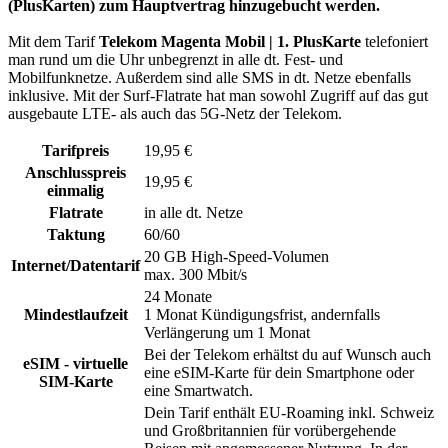
(PlusKarten) zum Hauptvertrag hinzugebucht werden.
Mit dem Tarif
Telekom Magenta Mobil | 1. PlusKarte
telefoniert
man rund um die Uhr unbegrenzt in alle dt. Fest- und
Mobilfunknetze. Außerdem sind alle SMS in dt. Netze ebenfalls
inklusive. Mit der Surf-Flatrate hat man sowohl Zugriff auf das gut
ausgebaute LTE- als auch das 5G-Netz der Telekom.
Tarifpreis
19,95 €
Anschlusspreis
19,95 €
einmalig
Flatrate
in alle dt. Netze
Taktung
60/60
20 GB High-Speed-Volumen
Internet/Datentarif
max. 300 Mbit/s
24 Monate
Mindestlaufzeit
1 Monat Kündigungsfrist, andernfalls
Verlängerung um 1 Monat
Bei der Telekom erhältst du auf Wunsch auch
eSIM - virtuelle
eine eSIM-Karte für dein Smartphone oder
SIM-Karte
eine Smartwatch.
Dein Tarif enthält EU-Roaming inkl. Schweiz
und Großbritannien für vorübergehende