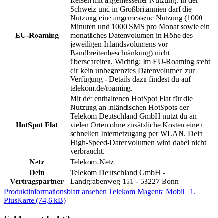
Reisen mit angemessener Nutzung. In der
Schweiz und in Großbritannien darf die
Nutzung eine angemessene Nutzung (1000
Minuten und 1000 SMS pro Monat sowie ein
EU-Roaming
monatliches Datenvolumen in Höhe des
jeweiligen Inlandsvolumens vor
Bandbreitenbeschränkung) nicht
überschreiten. Wichtig: Im EU-Roaming steht
dir kein unbegrenztes Datenvolumen zur
Verfügung - Details dazu findest du auf
telekom.de/roaming.
Mit der enthaltenen HotSpot Flat für die
Nutzung an inländischen HotSpots der
Telekom Deutschland GmbH nutzt du an
HotSpot Flat
vielen Orten ohne zusätzliche Kosten einen
schnellen Internetzugang per WLAN. Dein
High-Speed-Datenvolumen wird dabei nicht
verbraucht.
Netz
Telekom-Netz
Dein
Telekom Deutschland GmbH -
Vertragspartner
Landgrabenweg 151 - 53227 Bonn
Produktinformationsblatt ansehen
Telekom Magenta Mobil | 1.
PlusKarte (74,6 kB)