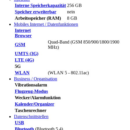
Interne Speicherkapazität
256 GB
Speicher erweiterbar
nein
Arbeitsspeicher (RAM)
8 GB
Mobiles Internet / Datenfunktionen
Internet
Browser
Quad-Band (GSM 850/900/1800/1900
GSM
MHz)
UMTS (3G)
LTE (4G)
5G
WLAN
(WLAN 5 - 802.11ac)
Business / Organisation
Vibrationsalarm
Flugzeug-Modus
Wecker/Alarmfunktion
Kalender/Organizer
Taschenrechner
Datenschnittstellen
USB
Bluetooth
(Bluetooth 5.4)