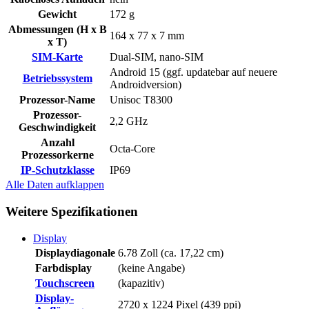
Gewicht
172 g
Abmessungen (H x B
164 x 77 x 7 mm
x T)
SIM-Karte
Dual-SIM, nano-SIM
Android 15 (ggf. updatebar auf neuere
Betriebssystem
Androidversion)
Prozessor-Name
Unisoc T8300
Prozessor-
2,2 GHz
Geschwindigkeit
Anzahl
Octa-Core
Prozessorkerne
IP-Schutzklasse
IP69
Alle Daten
aufklappen
Weitere Spezifikationen
Display
Displaydiagonale
6.78 Zoll (ca. 17,22 cm)
Farbdisplay
(keine Angabe)
Touchscreen
(kapazitiv)
Display-
2720 x 1224 Pixel (439 ppi)