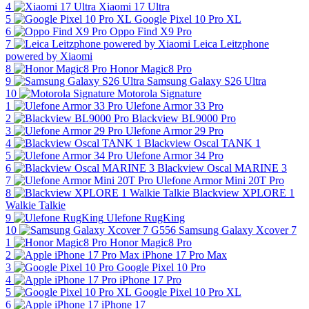
4
Xiaomi 17 Ultra
5
Google Pixel 10 Pro XL
6
Oppo Find X9 Pro
7
Leica Leitzphone
powered by Xiaomi
8
Honor Magic8 Pro
9
Samsung Galaxy S26 Ultra
10
Motorola Signature
1
Ulefone Armor 33 Pro
2
Blackview BL9000 Pro
3
Ulefone Armor 29 Pro
4
Blackview Oscal TANK 1
5
Ulefone Armor 34 Pro
6
Blackview Oscal MARINE 3
7
Ulefone Armor Mini 20T Pro
8
Blackview XPLORE 1
Walkie Talkie
9
Ulefone RugKing
10
Samsung Galaxy Xcover 7
1
Honor Magic8 Pro
2
iPhone 17 Pro Max
3
Google Pixel 10 Pro
4
iPhone 17 Pro
5
Google Pixel 10 Pro XL
6
iPhone 17