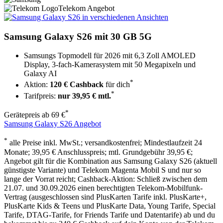
Telekom Angebot
Samsung Galaxy S26
mit 30 GB 5G
Samsungs Topmodell für 2026 mit 6,3 Zoll AMOLED
Display, 3-fach-Kamerasystem mit 50 Megapixeln und
Galaxy AI
*
Aktion:
120 € Cashback
für dich
*
Tarifpreis:
nur 39,95 € mtl.
*
Gerätepreis ab
69 €
Samsung Galaxy S26 Angebot
*
alle Preise inkl. MwSt.; versandkostenfrei; Mindestlaufzeit 24
Monate;
39,95 € Anschlusspreis
; mtl. Grundgebühr 39,95 €;
Angebot gilt für die Kombination aus Samsung Galaxy S26 (aktuell
günstigste Variante) und Telekom Magenta Mobil S und nur so
lange der Vorrat reicht; Cashback-Aktion: Schließ zwischen dem
21.07. und 30.09.2026 einen berechtigten Telekom-Mobilfunk-
Vertrag (ausgeschlossen sind PlusKarten Tarife inkl. PlusKarte+,
PlusKarte Kids & Teens und PlusKarte Data, Young Tarife, Special
Tarife, DTAG-Tarife, for Friends Tarife und Datentarife) ab und du