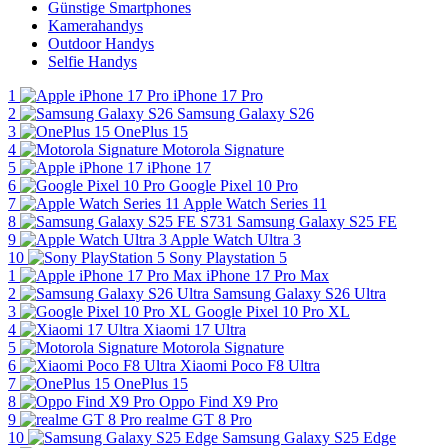
Günstige Smartphones
Kamerahandys
Outdoor Handys
Selfie Handys
1
iPhone 17 Pro
2
Samsung Galaxy S26
3
OnePlus 15
4
Motorola Signature
5
iPhone 17
6
Google Pixel 10 Pro
7
Apple Watch Series 11
8
Samsung Galaxy S25 FE
9
Apple Watch Ultra 3
10
Sony Playstation 5
1
iPhone 17 Pro Max
2
Samsung Galaxy S26 Ultra
3
Google Pixel 10 Pro XL
4
Xiaomi 17 Ultra
5
Motorola Signature
6
Xiaomi Poco F8 Ultra
7
OnePlus 15
8
Oppo Find X9 Pro
9
realme GT 8 Pro
10
Samsung Galaxy S25 Edge