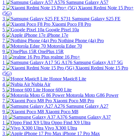
1
Samsung Galaxy A57
2
Xiaomi Redmi Note 15 Pro+
(5G)
3
Samsung Galaxy S25 FE
4
Xiaomi Poco F8 Pro
5
Google Pixel 10a
6
iPhone 17e
7
Nothing Phone (4a) Pro
8
Motorola Edge 70
9
OnePlus 15R
10
realme 16 Pro+
1
Samsung Galaxy A17 5G
2
Xiaomi Redmi Note 15 Pro
(5G)
3
Honor Magic8 Lite
4
Nubia Air
5
Honor 600 Lite
6
Motorola Moto G86 Power
7
Xiaomi Poco M8 Pro
8
Samsung Galaxy A27
9
Xiaomi Poco M8
10
Samsung Galaxy A37
1
Oppo Find X9 Ultra
2
Vivo X300 Ultra
3
iPhone 17 Pro Max