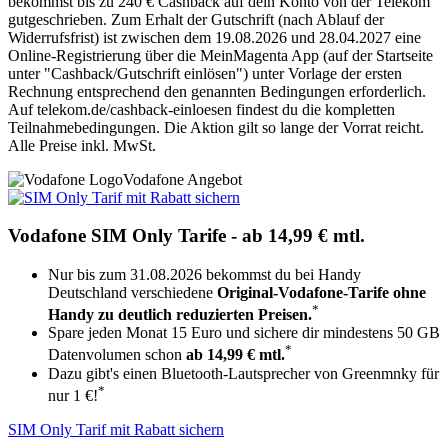
bekommst bis zu 240 € Cashback auf dein Konto von der Telekom
gutgeschrieben. Zum Erhalt der Gutschrift (nach Ablauf der
Widerrufsfrist) ist zwischen dem 19.08.2026 und 28.04.2027 eine
Online-Registrierung über die MeinMagenta App (auf der Startseite
unter "Cashback/Gutschrift einlösen") unter Vorlage der ersten
Rechnung entsprechend den genannten Bedingungen erforderlich.
Auf telekom.de/cashback-einloesen findest du die kompletten
Teilnahmebedingungen. Die Aktion gilt so lange der Vorrat reicht.
Alle Preise inkl. MwSt.
Vodafone Angebot
Vodafone SIM Only Tarife - ab 14,99 € mtl.
Nur bis zum 31.08.2026 bekommst du bei Handy
Deutschland verschiedene
Original-Vodafone-Tarife ohne
*
Handy zu deutlich reduzierten Preisen.
Spare jeden Monat 15 Euro und sichere dir mindestens 50 GB
*
Datenvolumen schon
ab 14,99 € mtl.
Dazu gibt's einen Bluetooth-Lautsprecher von Greenmnky für
*
nur 1 €!
SIM Only Tarif mit Rabatt sichern