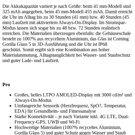
Die Akkukapazität variiert je nach Größe: beim 41 mm-Modell sind
325 mAh angegeben, beim 45 mm-Modell 455 mAh. Damit erreicht
die Uhr im Alltag bis zu 30 Stunden (41 mm) bzw. 40 Stunden (45
mm) Laufzeit mit aktiviertem Always-On-Display. Im Stromspar-
Modus lassen sich sogar bis zu 48 bzw. 72 Stunden realistisch
erreichen. Die Materialien überzeugen ebenfalls: die Gehäuseschale
besteht zu 100?% aus recyceltem Aluminium, das Glas ist Corning
Gorilla Glass 5 in 3D-Ausführung und die Uhr ist IP68
geschützt. Somit ergibt sich eine Kombination aus hoher
Materialanmutung, Alltagstauglichkeit bei Wasser- und Staubschutz
und guter Lade- und Laufzeit.
Pro
Großes, helles LTPO AMOLED-Display mit 3000 cd/m² und
Always-On-Modus
Umfangreiche Sensorik (Herzfrequenz, SpO?, Temperatur,
EDA) für Gesundheits- und Fitnessanalyse
Starke Konnektivität – je nach Variante inkl. 4G LTE, Dual-
Frequency-GPS, UWB und Wi-Fi
Hochwertige Materialien (100?% recyceltes Aluminium,
Gorilla Glass 5) und guter Schutz gegen Wasser und Staub