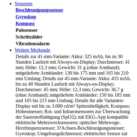
Sensoren
Beschleunigungssensor
Gyroskop
Kompass
Pulssensor
Schrittzähler
Vibrationsalarm
Weitere Merkmale
Details zur 41-mm-Variante: Akku: 325 mAh, bis zu 30
Stunden Laufzeit mit Always-on-Display; Durchmesser: 41
mm; Höhe: 12,3 mm; Gewicht: 31 g (ohne Armband);
mitgelieferte Armbänder: 130 bis 175 mm und 165 bis 210
mm Umfang; Details zur 45-mm-Variante: Akku: 455 mAh,
bis zu 40 Stunden Laufzeit mit Always-on-Display;
Durchmesser: 45 mm; Höhe: 12,3 mm; Gewicht: 36,7 g
(ohne Armband); mitgelieferte Armbänder: 150 bis 185 mm
und 165 bis 215 mm Umfang; Details für alle Varianten:
Display mit bis zu 3.000 cd/m² Spitzenhelligkeit; Kompass;
Höhenmesser; Rot- und Infrarotsensoren zur Überwachung
der Sauerstoffsättigung (SpO2); mit EKG-App kompatible
elektrische Mehrzwecksensoren; optischer Mehrwege-
Herzfrequenzsensor; 3?Achsen-Beschleunigungsmesser;
Gyroskop; Umgebungslichtsensor; elektrischer Sensor zur