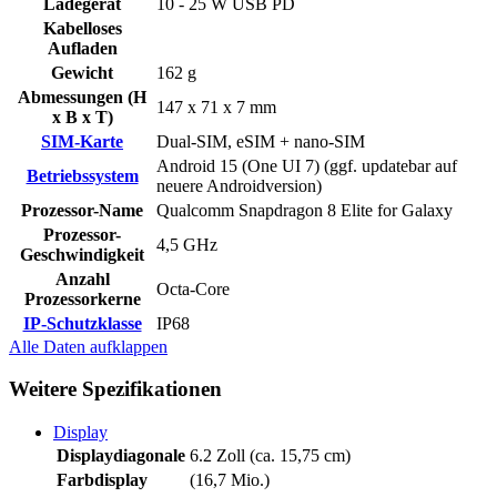
Ladegerät
10 - 25
W
USB PD
Kabelloses
Aufladen
Gewicht
162 g
Abmessungen (H
147 x 71 x 7 mm
x B x T)
SIM-Karte
Dual-SIM, eSIM + nano-SIM
Android 15 (One UI 7) (ggf. updatebar auf
Betriebssystem
neuere Androidversion)
Prozessor-Name
Qualcomm Snapdragon 8 Elite for Galaxy
Prozessor-
4,5 GHz
Geschwindigkeit
Anzahl
Octa-Core
Prozessorkerne
IP-Schutzklasse
IP68
Alle Daten
aufklappen
Weitere Spezifikationen
Display
Displaydiagonale
6.2 Zoll (ca. 15,75 cm)
Farbdisplay
(16,7 Mio.)