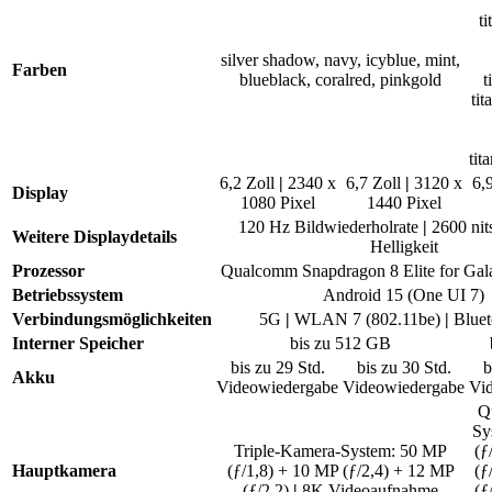
t
silver shadow, navy, icyblue, mint,
Farben
blueblack, coralred, pinkgold
t
tit
tit
6,2 Zoll
|
2340 x
6,7 Zoll
|
3120 x
6,
Display
1080 Pixel
1440 Pixel
120 Hz Bildwiederholrate
|
2600 nit
Weitere Displaydetails
Helligkeit
Prozessor
Qualcomm Snapdragon 8 Elite for Ga
Betriebssystem
Android 15 (One UI 7)
Verbindungsmöglichkeiten
5G
|
WLAN 7 (802.11be)
|
Bluet
Interner Speicher
bis zu 512 GB
bis zu 29 Std.
bis zu 30 Std.
b
Akku
Videowiedergabe
Videowiedergabe
Vi
Q
Sy
Triple-Kamera-System: 50 MP
(ƒ
Hauptkamera
(ƒ/1,8) + 10 MP (ƒ/2,4) + 12 MP
(ƒ
(ƒ/2,2)
|
8K Video­aufnahme
(ƒ