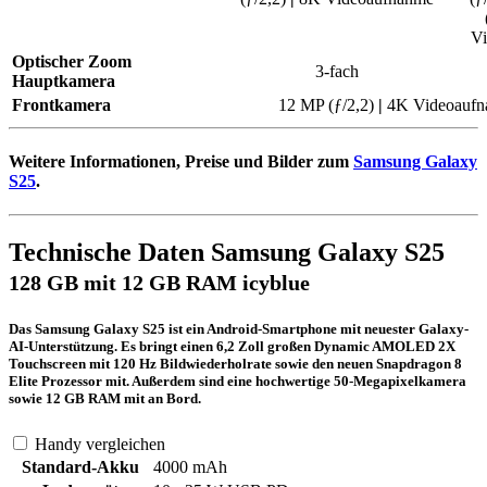
Vi
Optischer Zoom
3-fach
Hauptkamera
Frontkamera
12 MP (ƒ/2,2)
|
4K Video­auf
Weitere Informationen, Preise und Bilder zum
Samsung Galaxy
S25
.
Technische Daten Samsung Galaxy S25
128 GB mit 12 GB RAM icyblue
Das Samsung Galaxy S25 ist ein Android-Smartphone mit neuester Galaxy-
AI-Unterstützung. Es bringt einen 6,2 Zoll großen Dynamic AMOLED 2X
Touchscreen mit 120 Hz Bildwiederholrate sowie den neuen Snapdragon 8
Elite Prozessor mit. Außerdem sind eine hochwertige 50-Megapixelkamera
sowie 12 GB RAM mit an Bord.
Handy vergleichen
Standard-Akku
4000 mAh