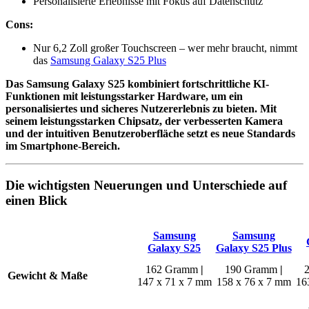
Personalisierte Erlebnisse mit Fokus auf Datenschutz
Cons:
Nur 6,2 Zoll großer Touchscreen – wer mehr braucht, nimmt
das
Samsung Galaxy S25 Plus
Das Samsung Galaxy S25 kombiniert fortschrittliche KI-
Funktionen mit leistungsstarker Hardware, um ein
personalisiertes und sicheres Nutzererlebnis zu bieten. Mit
seinem leistungsstarken Chipsatz, der verbesserten Kamera
und der intuitiven Benutzeroberfläche setzt es neue Standards
im Smartphone-Bereich.
Die wichtigsten Neuerungen und Unterschiede auf
einen Blick
Samsung
Samsung
Galaxy S25
Galaxy S25 Plus
162 Gramm
|
190 Gramm
|
Gewicht & Maße
147 x 71 x 7 mm
158 x 76 x 7 mm
16