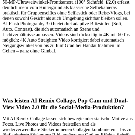
50-MP-Ultraweitwinkel-Frontkamera (100° Sichtfeld, f/2,0) erfasst
deutlich mehr vom Hintergrund als klassische Selfiekameras –
praktisch für Gruppenselfies ohne Selfiestick oder Reise-Vlogs, bei
denen sowohl Gesicht als auch Umgebung sichtbar bleiben sollen.
AI Flash Photography 3.0 bietet drei adaptive Blitzstufen (Soft,
Auto, Contrast), die sich automatisch an Szene und
Lichtverhältnisse anpassen. Videos sind rückseitig in 4K mit 60 fps
möglich; 4K Auto Straighten Video korrigiert dabei automatisch
Neigungswinkel von bis zu fünf Grad bei Handaufnahmen im
Gehen – ganz ohne Gimbal.
Was leisten AI Remix Collage, Pop Cam und Dual-
View Video 2.0 für die Social-Media-Produktion?
Mit AI Remix Collage lassen sich bewegte oder statische Motive aus
Fotos, Live Photos und Videos freistellen und als
wiederverwendbare Sticker in neuen Collagen kombinieren – bis zu
fünf animierte Sticker pro Bild, ergänzt um Outline-Effekte, Schrift