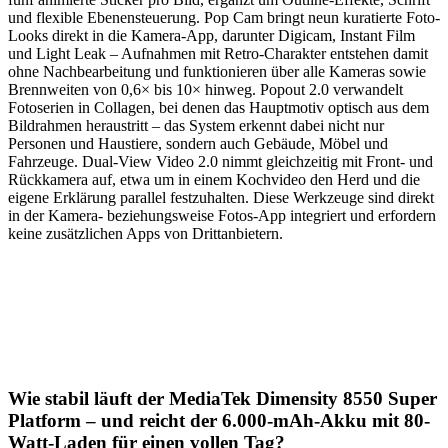
und flexible Ebenensteuerung. Pop Cam bringt neun kuratierte Foto-
Looks direkt in die Kamera-App, darunter Digicam, Instant Film
und Light Leak – Aufnahmen mit Retro-Charakter entstehen damit
ohne Nachbearbeitung und funktionieren über alle Kameras sowie
Brennweiten von 0,6× bis 10× hinweg. Popout 2.0 verwandelt
Fotoserien in Collagen, bei denen das Hauptmotiv optisch aus dem
Bildrahmen heraustritt – das System erkennt dabei nicht nur
Personen und Haustiere, sondern auch Gebäude, Möbel und
Fahrzeuge. Dual-View Video 2.0 nimmt gleichzeitig mit Front- und
Rückkamera auf, etwa um in einem Kochvideo den Herd und die
eigene Erklärung parallel festzuhalten. Diese Werkzeuge sind direkt
in der Kamera- beziehungsweise Fotos-App integriert und erfordern
keine zusätzlichen Apps von Drittanbietern.
Wie stabil läuft der MediaTek Dimensity 8550 Super
Platform – und reicht der 6.000-mAh-Akku mit 80-
Watt-Laden für einen vollen Tag?