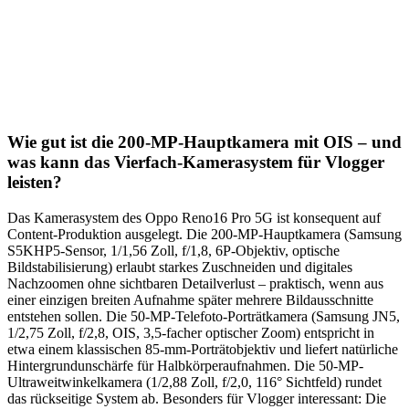
Wie gut ist die 200-MP-Hauptkamera mit OIS – und
was kann das Vierfach-Kamerasystem für Vlogger
leisten?
Das Kamerasystem des Oppo Reno16 Pro 5G ist konsequent auf
Content-Produktion ausgelegt. Die 200-MP-Hauptkamera (Samsung
S5KHP5-Sensor, 1/1,56 Zoll, f/1,8, 6P-Objektiv, optische
Bildstabilisierung) erlaubt starkes Zuschneiden und digitales
Nachzoomen ohne sichtbaren Detailverlust – praktisch, wenn aus
einer einzigen breiten Aufnahme später mehrere Bildausschnitte
entstehen sollen. Die 50-MP-Telefoto-Porträtkamera (Samsung JN5,
1/2,75 Zoll, f/2,8, OIS, 3,5-facher optischer Zoom) entspricht in
etwa einem klassischen 85-mm-Porträtobjektiv und liefert natürliche
Hintergrundunschärfe für Halbkörperaufnahmen. Die 50-MP-
Ultraweitwinkelkamera (1/2,88 Zoll, f/2,0, 116° Sichtfeld) rundet
das rückseitige System ab. Besonders für Vlogger interessant: Die