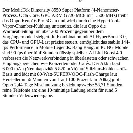
Der MediaTek Dimensity 8550 Super Platform (4-Nanometer-
Prozess, Octa-Core, GPU ARM G720 MC8 mit 1.500 MHz) treibt
das Oppo Reno16 Pro 5G an und wird durch eine HyperCool-
Vapor-Chamber-Kühlung unterstützt, die laut Oppo die
Wärmeableitung um über 200 Prozent gegenüber dem
Vorgängermodell steigert. In Kombination mit AI HyperBoost 3.0,
das CPU- und GPU-Last präzise steuert, ermöglicht das stabile 144-
fps-Performance in Mobile Legends: Bang Bang; in PUBG Mobile
sind 90 fps über fünf Stunden flüssig spielbar. AI LinkBoost 4.0
verbessert die Netzwerkverbindung in überlasteten oder schwachen
Empfangsbereichen wie Konzerten oder Cafés. Der Akku fasst
6.000 mAh (Nennkapazität 5.820 mAh) auf Silizium-Kohlenstoff-
Basis und lädt mit 80-Watt-SUPERVOOC-Flash-Charge laut
Hersteller in 56 Minuten von 1 auf 100 Prozent. Im Alltag gibt
Oppo 2,44 Tage Mischnutzung beziehungsweise 58,71 Stunden
reine Telefonie an; eine 10-minütige Ladung reicht für rund 5
Stunden Videowiedergabe.