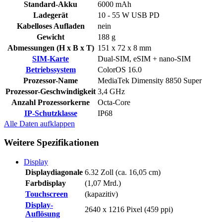
Standard-Akku
6000 mAh
Ladegerät
10 - 55
W
USB PD
Kabelloses Aufladen
nein
Gewicht
188 g
Abmessungen (H x B x T)
151 x 72 x 8 mm
SIM-Karte
Dual-SIM, eSIM + nano-SIM
Betriebssystem
ColorOS 16.0
Prozessor-Name
MediaTek Dimensity 8850 Super
Prozessor-Geschwindigkeit
3,4 GHz
Anzahl Prozessorkerne
Octa-Core
IP-Schutzklasse
IP68
Alle Daten
aufklappen
Weitere Spezifikationen
Display
Displaydiagonale
6.32 Zoll (ca. 16,05 cm)
Farbdisplay
(1,07 Mrd.)
Touchscreen
(kapazitiv)
Display-
2640 x 1216 Pixel (459 ppi)
Auflösung