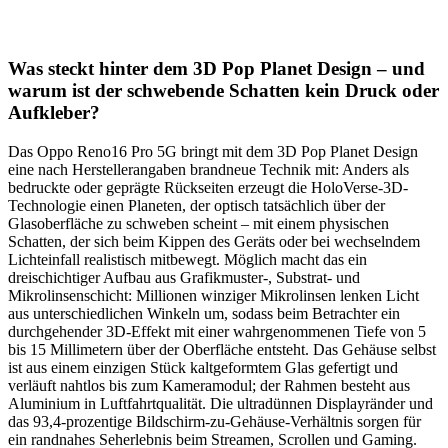
Was steckt hinter dem 3D Pop Planet Design – und
warum ist der schwebende Schatten kein Druck oder
Aufkleber?
Das Oppo Reno16 Pro 5G bringt mit dem 3D Pop Planet Design
eine nach Herstellerangaben brandneue Technik mit: Anders als
bedruckte oder geprägte Rückseiten erzeugt die HoloVerse-3D-
Technologie einen Planeten, der optisch tatsächlich über der
Glasoberfläche zu schweben scheint – mit einem physischen
Schatten, der sich beim Kippen des Geräts oder bei wechselndem
Lichteinfall realistisch mitbewegt. Möglich macht das ein
dreischichtiger Aufbau aus Grafikmuster-, Substrat- und
Mikrolinsenschicht: Millionen winziger Mikrolinsen lenken Licht
aus unterschiedlichen Winkeln um, sodass beim Betrachter ein
durchgehender 3D-Effekt mit einer wahrgenommenen Tiefe von 5
bis 15 Millimetern über der Oberfläche entsteht. Das Gehäuse selbst
ist aus einem einzigen Stück kaltgeformtem Glas gefertigt und
verläuft nahtlos bis zum Kameramodul; der Rahmen besteht aus
Aluminium in Luftfahrtqualität. Die ultradünnen Displayränder und
das 93,4-prozentige Bildschirm-zu-Gehäuse-Verhältnis sorgen für
ein randnahes Seherlebnis beim Streamen, Scrollen und Gaming.