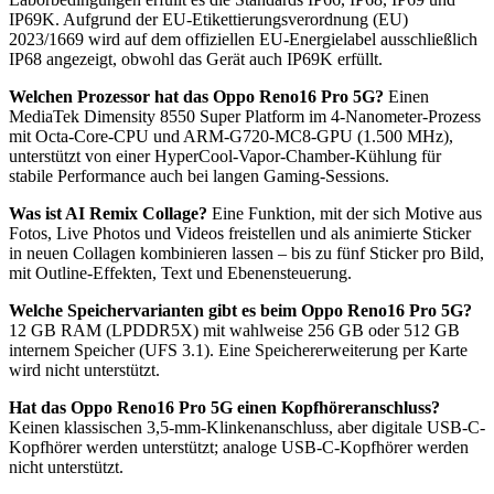
IP69K. Aufgrund der EU-Etikettierungsverordnung (EU)
2023/1669 wird auf dem offiziellen EU-Energielabel ausschließlich
IP68 angezeigt, obwohl das Gerät auch IP69K erfüllt.
Welchen Prozessor hat das Oppo Reno16 Pro 5G?
Einen
MediaTek Dimensity 8550 Super Platform im 4-Nanometer-Prozess
mit Octa-Core-CPU und ARM-G720-MC8-GPU (1.500 MHz),
unterstützt von einer HyperCool-Vapor-Chamber-Kühlung für
stabile Performance auch bei langen Gaming-Sessions.
Was ist AI Remix Collage?
Eine Funktion, mit der sich Motive aus
Fotos, Live Photos und Videos freistellen und als animierte Sticker
in neuen Collagen kombinieren lassen – bis zu fünf Sticker pro Bild,
mit Outline-Effekten, Text und Ebenensteuerung.
Welche Speichervarianten gibt es beim Oppo Reno16 Pro 5G?
12 GB RAM (LPDDR5X) mit wahlweise 256 GB oder 512 GB
internem Speicher (UFS 3.1). Eine Speichererweiterung per Karte
wird nicht unterstützt.
Hat das Oppo Reno16 Pro 5G einen Kopfhöreranschluss?
Keinen klassischen 3,5-mm-Klinkenanschluss, aber digitale USB-C-
Kopfhörer werden unterstützt; analoge USB-C-Kopfhörer werden
nicht unterstützt.