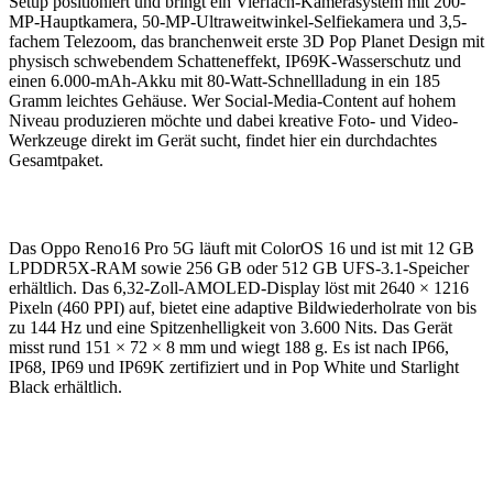
Setup positioniert und bringt ein Vierfach-Kamerasystem mit 200-
MP-Hauptkamera, 50-MP-Ultraweitwinkel-Selfiekamera und 3,5-
fachem Telezoom, das branchenweit erste 3D Pop Planet Design mit
physisch schwebendem Schatteneffekt, IP69K-Wasserschutz und
einen 6.000-mAh-Akku mit 80-Watt-Schnellladung in ein 185
Gramm leichtes Gehäuse. Wer Social-Media-Content auf hohem
Niveau produzieren möchte und dabei kreative Foto- und Video-
Werkzeuge direkt im Gerät sucht, findet hier ein durchdachtes
Gesamtpaket.
Das Oppo Reno16 Pro 5G läuft mit ColorOS 16 und ist mit 12 GB
LPDDR5X-RAM sowie 256 GB oder 512 GB UFS-3.1-Speicher
erhältlich. Das 6,32-Zoll-AMOLED-Display löst mit 2640 × 1216
Pixeln (460 PPI) auf, bietet eine adaptive Bildwiederholrate von bis
zu 144 Hz und eine Spitzenhelligkeit von 3.600 Nits. Das Gerät
misst rund 151 × 72 × 8 mm und wiegt 188 g. Es ist nach IP66,
IP68, IP69 und IP69K zertifiziert und in Pop White und Starlight
Black erhältlich.