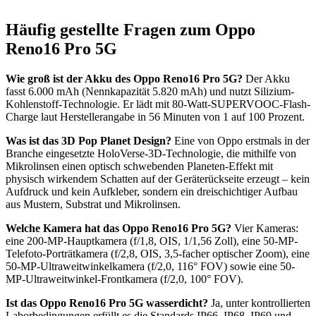
Häufig gestellte Fragen zum Oppo
Reno16 Pro 5G
Wie groß ist der Akku des Oppo Reno16 Pro 5G?
Der Akku
fasst 6.000 mAh (Nennkapazität 5.820 mAh) und nutzt Silizium-
Kohlenstoff-Technologie. Er lädt mit 80-Watt-SUPERVOOC-Flash-
Charge laut Herstellerangabe in 56 Minuten von 1 auf 100 Prozent.
Was ist das 3D Pop Planet Design?
Eine von Oppo erstmals in der
Branche eingesetzte HoloVerse-3D-Technologie, die mithilfe von
Mikrolinsen einen optisch schwebenden Planeten-Effekt mit
physisch wirkendem Schatten auf der Geräterückseite erzeugt – kein
Aufdruck und kein Aufkleber, sondern ein dreischichtiger Aufbau
aus Mustern, Substrat und Mikrolinsen.
Welche Kamera hat das Oppo Reno16 Pro 5G?
Vier Kameras:
eine 200-MP-Hauptkamera (f/1,8, OIS, 1/1,56 Zoll), eine 50-MP-
Telefoto-Porträtkamera (f/2,8, OIS, 3,5-facher optischer Zoom), eine
50-MP-Ultraweitwinkelkamera (f/2,0, 116° FOV) sowie eine 50-
MP-Ultraweitwinkel-Frontkamera (f/2,0, 100° FOV).
Ist das Oppo Reno16 Pro 5G wasserdicht?
Ja, unter kontrollierten
Laborbedingungen erfüllt es die Standards IP66, IP68, IP69 und