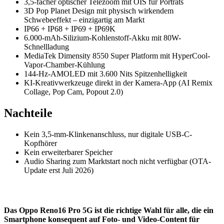
3,5-facher optischer Telezoom mit OIS für Porträts
3D Pop Planet Design mit physisch wirkendem
Schwebeeffekt – einzigartig am Markt
IP66 + IP68 + IP69 + IP69K
6.000-mAh-Silizium-Kohlenstoff-Akku mit 80W-
Schnellladung
MediaTek Dimensity 8550 Super Platform mit HyperCool-
Vapor-Chamber-Kühlung
144-Hz-AMOLED mit 3.600 Nits Spitzenhelligkeit
KI-Kreativwerkzeuge direkt in der Kamera-App (AI Remix
Collage, Pop Cam, Popout 2.0)
Nachteile
Kein 3,5-mm-Klinkenanschluss, nur digitale USB-C-
Kopfhörer
Kein erweiterbarer Speicher
Audio Sharing zum Marktstart noch nicht verfügbar (OTA-
Update erst Juli 2026)
Das Oppo Reno16 Pro 5G ist die richtige Wahl für alle, die ein
Smartphone konsequent auf Foto- und Video-Content für