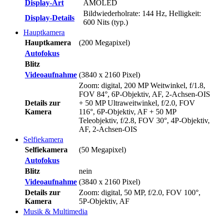
Display-Art
AMOLED
Bildwiederholrate: 144 Hz, Helligkeit:
Display-Details
600 Nits (typ.)
Hauptkamera
Hauptkamera
(200 Megapixel)
Autofokus
Blitz
Videoaufnahme
(3840 x 2160 Pixel)
Zoom: digital, 200 MP Weitwinkel, f/1.8,
FOV 84°, 6P-Objektiv, AF, 2-Achsen-OIS
Details zur
+ 50 MP Ultraweitwinkel, f/2.0, FOV
Kamera
116°, 6P-Objektiv, AF + 50 MP
Teleobjektiv, f/2.8, FOV 30°, 4P-Objektiv,
AF, 2-Achsen-OIS
Selfiekamera
Selfiekamera
(50 Megapixel)
Autofokus
Blitz
nein
Videoaufnahme
(3840 x 2160 Pixel)
Details zur
Zoom: digital, 50 MP, f/2.0, FOV 100°,
Kamera
5P-Objektiv, AF
Musik & Multimedia