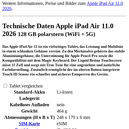
Weitere Informationen, Preise und Bilder zum
Apple iPad Air 11.0
2026
.
Technische Daten Apple iPad Air 11.0
2026
128 GB polarstern (WiFi + 5G)
Das Apple iPad Air 11 ist ein vielseitiges Tablet, das Leistung und Mobilität
in einem schlanken Gehäuse vereint. Zu den Merkmalen gehören das stabile
Aluminiumgehäuse, die Unterstützung für Apple Pencil Pro sowie die
Kompatibilität mit dem Magic Keyboard. Der Liquid Retina Touchscreen
misst 11 Zoll und sorgt mit True Tone für eine angenehme und natürliche
Farbdarstellung. Zusätzlich ermöglicht der im oberen Button integrierte
Touch ID Sensor ein schnelles und sicheres Entsperren des Geräts.
Tablet vergleichen
Standard-Akku
Li-Ionen
Ladegerät
Kabelloses Aufladen
nein
Gewicht
464 g
Abmessungen (H x B x T)
248 x 179 x 6 mm
SIM-Karte
eSIM