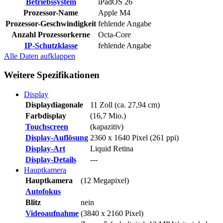
Betriebssystem
iPadOS 26
Prozessor-Name
Apple M4
Prozessor-Geschwindigkeit
fehlende Angabe
Anzahl Prozessorkerne
Octa-Core
IP-Schutzklasse
fehlende Angabe
Alle Daten
aufklappen
Weitere Spezifikationen
Display
Displaydiagonale
11 Zoll (ca. 27,94 cm)
Farbdisplay
(16,7 Mio.)
Touchscreen
(kapazitiv)
Display-Auflösung
2360 x 1640 Pixel (261 ppi)
Display-Art
Liquid Retina
Display-Details
---
Hauptkamera
Hauptkamera
(12 Megapixel)
Autofokus
Blitz
nein
Videoaufnahme
(3840 x 2160 Pixel)