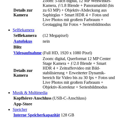
Zoom: 5-fach digital, 12 MP Weitwinkel-
Kamera, ƒ/1.8 Blende + Panoramabild (bis
Details zur
zu 63 MP) + Objektiv-Abdeckung aus
Kamera
Saphirglas + Smart HDR 4 + Fotos und
Live Photos mit großem Farbraum +
Geotagging für Fotos + Serienbildmodus
Selfiekamera
Selfiekamera
(12 Megapixel)
Autofokus
nein
Blitz
Videoaufnahme
(Full HD, 1920 x 1080 Pixel)
Zoom: digital, Querformat 12 MP Center
Stage Kamera + ƒ/2.0 Blende + Smart
HDR 4 + Zeitraffervideo mit Bild­
Details zur
stabilisierung + Erweiterter Dynamik­
Kamera
bereich für Video bis zu 30 fps + Fotos und
Live Photos mit großem Farb­raum +
Objektiv-Korrektur + Serienbildmodus
Musik & Multimedia
Kopfhörer-Anschluss
(USB-C-Anschluss)
App-Store
Speicher
Interne Speicherkapazität
128 GB