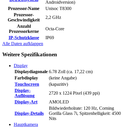
Androidversion)
Prozessor-Name
Unisoc T8300
Prozessor-
2,2 GHz
Geschwindigkeit
Anzahl
Octa-Core
Prozessorkerne
IP-Schutzklasse
IP69
Alle Daten
aufklappen
Weitere Spezifikationen
Display
Displaydiagonale
6.78 Zoll (ca. 17,22 cm)
Farbdisplay
(keine Angabe)
Touchscreen
(kapazitiv)
Display-
2720 x 1224 Pixel (439 ppi)
Auflösung
Display-Art
AMOLED
Bildwiederholrate: 120 Hz, Corning
Display-Details
Gorilla Glass 7i, Spitzenhelligkeit: 4500
Nits
Hauptkamera