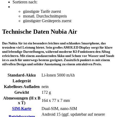
Sortieren nach:
günstigste Tarife zuerst
monatl. Durchschnittspreis
günstigster Gerätepreis zuerst
Technische Daten Nubia Air
Das Nubia Air ist ein besonders leichtes und schlankes Smartphone, das
trotzdem viel Leistung bietet. Sein großes AMOLED Display sorgt für klare
und lebendige Darstellungen, während moderne KI-Funktionen den Alltag
erleichtern. Mit einem ausdauernden Akku und Schutz vor Wasser und Staub
ist es auch für unterwegs bestens geeignet. Zusätzlich punktet es mit einem
stilvollen Design und solider Ausstattung zu einem attraktiven Preis.
Standard-Akku
Li-Ionen 5000 mAh
Ladegerät
Kabelloses Aufladen
nein
Gewicht
172 g
Abmessungen (H x B
164 x 77 x 7 mm
x T)
SIM-Karte
Dual-SIM, nano-SIM
Android 15 (ggf. updatebar auf neuere
Betriebssystem