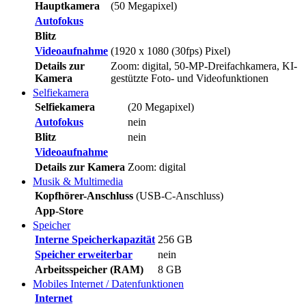
Hauptkamera
(50 Megapixel)
Autofokus
Blitz
Videoaufnahme
(1920 x 1080 (30fps) Pixel)
Details zur
Zoom: digital, 50-MP-Dreifachkamera, KI-
Kamera
gestützte Foto- und Videofunktionen
Selfiekamera
Selfiekamera
(20 Megapixel)
Autofokus
nein
Blitz
nein
Videoaufnahme
Details zur Kamera
Zoom: digital
Musik & Multimedia
Kopfhörer-Anschluss
(USB-C-Anschluss)
App-Store
Speicher
Interne Speicherkapazität
256 GB
Speicher erweiterbar
nein
Arbeitsspeicher (RAM)
8 GB
Mobiles Internet / Datenfunktionen
Internet