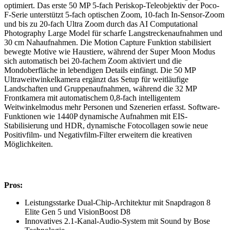
optimiert. Das erste 50 MP 5-fach Periskop-Teleobjektiv der Poco-
F-Serie unterstützt 5-fach optischen Zoom, 10-fach In-Sensor-Zoom
und bis zu 20-fach Ultra Zoom durch das AI Computational
Photography Large Model für scharfe Langstreckenaufnahmen und
30 cm Nahaufnahmen. Die Motion Capture Funktion stabilisiert
bewegte Motive wie Haustiere, während der Super Moon Modus
sich automatisch bei 20-fachem Zoom aktiviert und die
Mondoberfläche in lebendigen Details einfängt. Die 50 MP
Ultraweitwinkelkamera ergänzt das Setup für weitläufige
Landschaften und Gruppenaufnahmen, während die 32 MP
Frontkamera mit automatischem 0,8-fach intelligentem
Weitwinkelmodus mehr Personen und Szenerien erfasst. Software-
Funktionen wie 1440P dynamische Aufnahmen mit EIS-
Stabilisierung und HDR, dynamische Fotocollagen sowie neue
Positivfilm- und Negativfilm-Filter erweitern die kreativen
Möglichkeiten.
Pros:
Leistungsstarke Dual-Chip-Architektur mit Snapdragon 8
Elite Gen 5 und VisionBoost D8
Innovatives 2.1-Kanal-Audio-System mit Sound by Bose