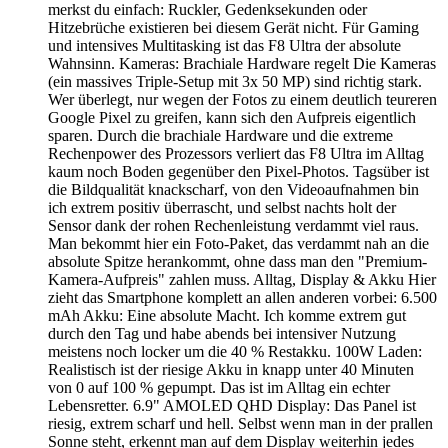
merkst du einfach: Ruckler, Gedenksekunden oder
Hitzebrüche existieren bei diesem Gerät nicht. Für Gaming
und intensives Multitasking ist das F8 Ultra der absolute
Wahnsinn. Kameras: Brachiale Hardware regelt Die Kameras
(ein massives Triple-Setup mit 3x 50 MP) sind richtig stark.
Wer überlegt, nur wegen der Fotos zu einem deutlich teureren
Google Pixel zu greifen, kann sich den Aufpreis eigentlich
sparen. Durch die brachiale Hardware und die extreme
Rechenpower des Prozessors verliert das F8 Ultra im Alltag
kaum noch Boden gegenüber den Pixel-Photos. Tagsüber ist
die Bildqualität knackscharf, von den Videoaufnahmen bin
ich extrem positiv überrascht, und selbst nachts holt der
Sensor dank der rohen Rechenleistung verdammt viel raus.
Man bekommt hier ein Foto-Paket, das verdammt nah an die
absolute Spitze herankommt, ohne dass man den "Premium-
Kamera-Aufpreis" zahlen muss. Alltag, Display & Akku Hier
zieht das Smartphone komplett an allen anderen vorbei: 6.500
mAh Akku: Eine absolute Macht. Ich komme extrem gut
durch den Tag und habe abends bei intensiver Nutzung
meistens noch locker um die 40 % Restakku. 100W Laden:
Realistisch ist der riesige Akku in knapp unter 40 Minuten
von 0 auf 100 % gepumpt. Das ist im Alltag ein echter
Lebensretter. 6.9" AMOLED QHD Display: Das Panel ist
riesig, extrem scharf und hell. Selbst wenn man in der prallen
Sonne steht, erkennt man auf dem Display weiterhin jedes