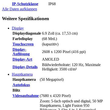
IP-Schutzklasse
IP68
Alle Daten
aufklappen
Weitere Spezifikationen
Display
Displaydiagonale
6.9 Zoll (ca. 17,53 cm)
Farbdisplay
(68 Mrd.)
Touchscreen
(kapazitiv)
Display-
2608 x 1200 Pixel (416 ppi)
Auflösung
Display-Art
AMOLED
Bildwiederholrate: 120 Hz, Maximale
Display-Details
Helligkeit: 3500 cd/m²
Hauptkamera
Hauptkamera
(50 Megapixel)
Autofokus
Blitz
Videoaufnahme
(7680 x 4320 Pixel)
Zoom: 5-fach optisch und digital, 50 MP
Hauptkamera, Light Fusion 950
Bildsensor, 2,4?m 4-in-1-Superpixel,