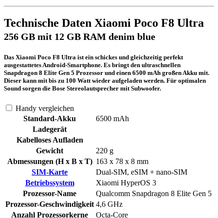
Technische Daten Xiaomi Poco F8 Ultra
256 GB mit 12 GB RAM denim blue
Das Xiaomi Poco F8 Ultra ist ein schickes und gleichzeitig perfekt
ausgestattetes Android-Smartphone. Es bringt den ultraschnellen
Snapdragon 8 Elite Gen 5 Prozessor und einen 6500 mAh großen Akku mit.
Dieser kann mit bis zu 100 Watt wieder aufgeladen werden. Für optimalen
Sound sorgen die Bose Stereolautsprecher mit Subwoofer.
Handy vergleichen
Standard-Akku
6500 mAh
Ladegerät
Kabelloses Aufladen
Gewicht
220 g
Abmessungen (H x B x T)
163 x 78 x 8 mm
SIM-Karte
Dual-SIM, eSIM + nano-SIM
Betriebssystem
Xiaomi HyperOS 3
Prozessor-Name
Qualcomm Snapdragon 8 Elite Gen 5
Prozessor-Geschwindigkeit
4,6 GHz
Anzahl Prozessorkerne
Octa-Core