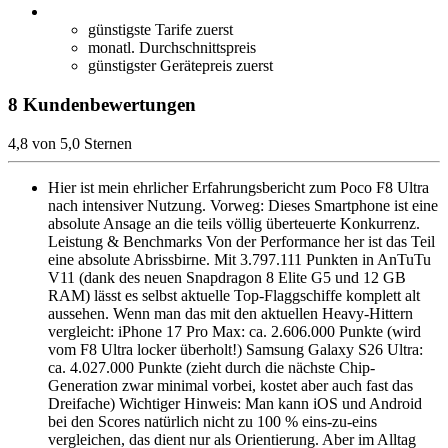
günstigste Tarife zuerst
monatl. Durchschnittspreis
günstigster Gerätepreis zuerst
8 Kundenbewertungen
4,8 von 5,0 Sternen
Hier ist mein ehrlicher Erfahrungsbericht zum Poco F8 Ultra
nach intensiver Nutzung. Vorweg: Dieses Smartphone ist eine
absolute Ansage an die teils völlig überteuerte Konkurrenz.
Leistung & Benchmarks Von der Performance her ist das Teil
eine absolute Abrissbirne. Mit 3.797.111 Punkten in AnTuTu
V11 (dank des neuen Snapdragon 8 Elite G5 und 12 GB
RAM) lässt es selbst aktuelle Top-Flaggschiffe komplett alt
aussehen. Wenn man das mit den aktuellen Heavy-Hittern
vergleicht: iPhone 17 Pro Max: ca. 2.606.000 Punkte (wird
vom F8 Ultra locker überholt!) Samsung Galaxy S26 Ultra:
ca. 4.027.000 Punkte (zieht durch die nächste Chip-
Generation zwar minimal vorbei, kostet aber auch fast das
Dreifache) Wichtiger Hinweis: Man kann iOS und Android
bei den Scores natürlich nicht zu 100 % eins-zu-eins
vergleichen, das dient nur als Orientierung. Aber im Alltag