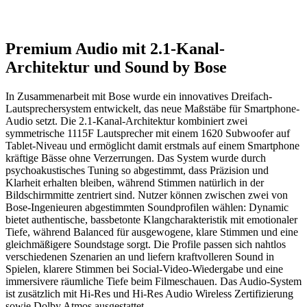
Premium Audio mit 2.1-Kanal-
Architektur und Sound by Bose
In Zusammenarbeit mit Bose wurde ein innovatives Dreifach-
Lautsprechersystem entwickelt, das neue Maßstäbe für Smartphone-
Audio setzt. Die 2.1-Kanal-Architektur kombiniert zwei
symmetrische 1115F Lautsprecher mit einem 1620 Subwoofer auf
Tablet-Niveau und ermöglicht damit erstmals auf einem Smartphone
kräftige Bässe ohne Verzerrungen. Das System wurde durch
psychoakustisches Tuning so abgestimmt, dass Präzision und
Klarheit erhalten bleiben, während Stimmen natürlich in der
Bildschirmmitte zentriert sind. Nutzer können zwischen zwei von
Bose-Ingenieuren abgestimmten Soundprofilen wählen: Dynamic
bietet authentische, bassbetonte Klangcharakteristik mit emotionaler
Tiefe, während Balanced für ausgewogene, klare Stimmen und eine
gleichmäßigere Soundstage sorgt. Die Profile passen sich nahtlos
verschiedenen Szenarien an und liefern kraftvolleren Sound in
Spielen, klarere Stimmen bei Social-Video-Wiedergabe und eine
immersivere räumliche Tiefe beim Filmeschauen. Das Audio-System
ist zusätzlich mit Hi-Res und Hi-Res Audio Wireless Zertifizierung
sowie Dolby Atmos ausgestattet.