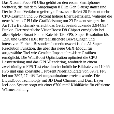
Das Xiaomi Poco F8 Ultra gehört zu den ersten Smartphones
weltweit, die mit dem Snapdragon 8 Elite Gen 5 ausgestattet sind.
Der im 3 nm Verfahren gefertigte Prozessor liefert 20 Prozent mehr
CPU-Leistung und 35 Prozent höhere Energieeffizienz, während die
neue Adreno GPU die Grafikleistung um 23 Prozent steigert. Im
AnTuTu Benchmark erreicht das Gerät beeindruckende 3.944.934
Punkte. Der zusätzliche VisionBoost D8 Chipset ermöglicht bei
allen Spielen Smart Frame Rate bis 120 FPS, Super Resolution bis
1,5K und Game HDR für realistischere Bewegungen und
intensivere Farben. Besonders bemerkenswert ist die AI Super
Resolution Funktion, die über das neue GEX-Modul für
ausgewählte Titel wie Genshin Impact ultra-klare Grafiken
ermöglicht. Die WildBoost Optimization optimiert die CPU-
Lastverteilung und das GPU-Rendering, wodurch in einem
zweistündigen FPS-Test eine durchschnittliche Bildrate von 119,65
FPS und eine konstante 1 Prozent Niedrigbildrate von 89,71 FPS
bei nur 3897,27 mW Leistungsaufnahme erreicht wurde. Die
LiquidCool Technology mit 3D Dual-Channel und Dual-Layer
IceLoop System sorgt mit einer 6700 mm² Kühlfläche für effiziente
Wärmeableitung.