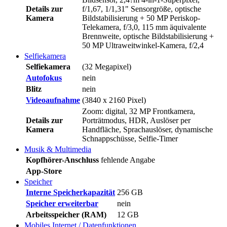
Details zur
f/1,67, 1/1,31" Sensorgröße, optische
Kamera
Bildstabilisierung + 50 MP Periskop-
Telekamera, f/3,0, 115 mm äquivalente
Brennweite, optische Bildstabilisierung +
50 MP Ultraweitwinkel-Kamera, f/2,4
Selfiekamera
Selfiekamera
(32 Megapixel)
Autofokus
nein
Blitz
nein
Videoaufnahme
(3840 x 2160 Pixel)
Zoom: digital, 32 MP Frontkamera,
Details zur
Porträtmodus, HDR, Auslöser per
Kamera
Handfläche, Sprachauslöser, dynamische
Schnappschüsse, Selfie-Timer
Musik & Multimedia
Kopfhörer-Anschluss
fehlende Angabe
App-Store
Speicher
Interne Speicherkapazität
256 GB
Speicher erweiterbar
nein
Arbeitsspeicher (RAM)
12 GB
Mobiles Internet / Datenfunktionen