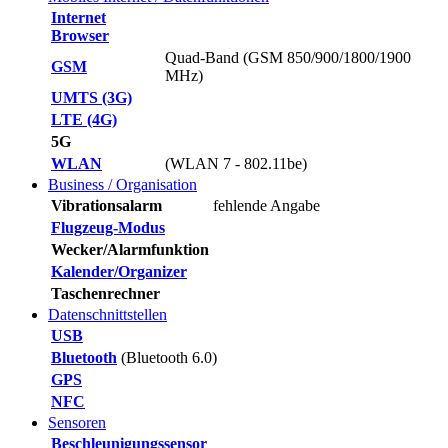
Internet
Browser
Quad-Band (GSM 850/900/1800/1900
GSM
MHz)
UMTS (3G)
LTE (4G)
5G
WLAN
(WLAN 7 - 802.11be)
Business / Organisation
Vibrationsalarm
fehlende Angabe
Flugzeug-Modus
Wecker/Alarmfunktion
Kalender/Organizer
Taschenrechner
Datenschnittstellen
USB
Bluetooth
(Bluetooth 6.0)
GPS
NFC
Sensoren
Beschleunigungssensor